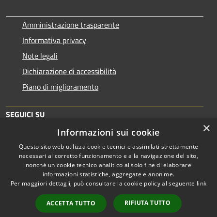
Amministrazione trasparente
Informativa privacy
Note legali
Dichiarazione di accessibilità
Piano di miglioramento
SEGUICI SU
×
Informazioni sui cookie
Questo sito web utilizza cookie tecnici e assimilati strettamente
necessari al corretto funzionamento e alla navigazione del sito,
nonché un cookie tecnico analitico al solo fine di elaborare
informazioni statistiche, aggregate e anonime.
RSS
Copyright © 2026 • Comune di
Per maggiori dettagli, può consultare la cookie policy al seguente
link
Accessibilità
Brescia • Powered by
Privacy
Municipium
Accesso
•
RIFIUTA TUTTO
ACCETTA TUTTO
Cookie
redazione