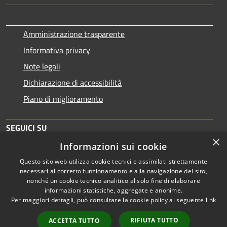
Amministrazione trasparente
Informativa privacy
Note legali
Dichiarazione di accessibilità
Piano di miglioramento
SEGUICI SU
×
Informazioni sui cookie
Questo sito web utilizza cookie tecnici e assimilati strettamente
necessari al corretto funzionamento e alla navigazione del sito,
nonché un cookie tecnico analitico al solo fine di elaborare
informazioni statistiche, aggregate e anonime.
RSS
Copyright © 2026 • Comune di
Per maggiori dettagli, può consultare la cookie policy al seguente
link
Accessibilità
Brescia • Powered by
Privacy
Municipium
Accesso
•
RIFIUTA TUTTO
ACCETTA TUTTO