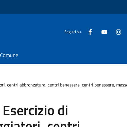
Seguici su
il Comune
tori, centri abbronzatura, centri benessere, centri benessere, mass
 Esercizio di
giatori, centri