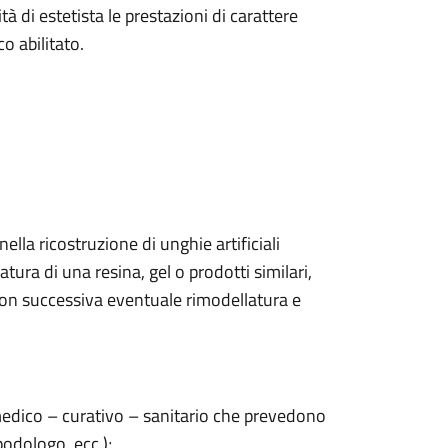
à di estetista le prestazioni di carattere
 abilitato.
ella ricostruzione di unghie artificiali
tura di una resina, gel o prodotti similari,
con successiva eventuale rimodellatura e
 medico – curativo – sanitario che prevedono
podologo, ecc.);