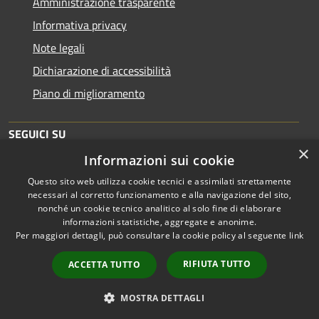
Amministrazione trasparente
Informativa privacy
Note legali
Dichiarazione di accessibilità
Piano di miglioramento
SEGUICI SU
×
Informazioni sui cookie
Questo sito web utilizza cookie tecnici e assimilati strettamente
necessari al corretto funzionamento e alla navigazione del sito,
nonché un cookie tecnico analitico al solo fine di elaborare
informazioni statistiche, aggregate e anonime.
RSS
Copyright © 2026 • Comune di
Per maggiori dettagli, può consultare la cookie policy al seguente
link
Accessibilità
Brescia • Powered by
Privacy
Municipium
Accesso
•
RIFIUTA TUTTO
ACCETTA TUTTO
Cookie
redazione
Mappa del sito
MOSTRA DETTAGLI