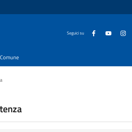
Seguici su
il Comune
za
stenza