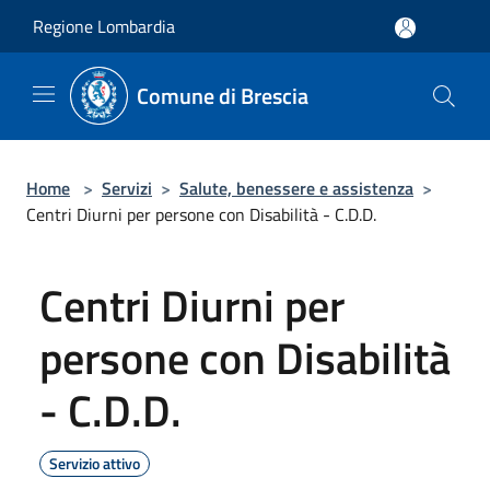
Salta al contenuto principale
Regione Lombardia
Comune di Brescia
Home
>
Servizi
>
Salute, benessere e assistenza
>
Centri Diurni per persone con Disabilità - C.D.D.
Centri Diurni per
persone con Disabilità
- C.D.D.
Servizio attivo