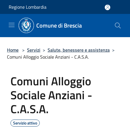
Salta al contenuto principale
Regione Lombardia
Comune di Brescia
Home
>
Servizi
>
Salute, benessere e assistenza
>
Comuni Alloggio Sociale Anziani - C.A.S.A.
Comuni Alloggio
Sociale Anziani -
C.A.S.A.
Servizio attivo