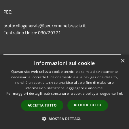
PEC:
protocollogenerale@pec.comune.brescia.it
Centralino Unico: 030/29771
Prenotazione appuntamento
×
Informazioni sui cookie
Segnalazione disservizio
Questo sito web utilizza cookie tecnici e assimilati strettamente
Leggi le FAQ
necessari al corretto funzionamento e alla navigazione del sito,
nonché un cookie tecnico analitico al solo fine di elaborare
Richiesta assistenza
informazioni statistiche, aggregate e anonime.
Per maggiori dettagli, può consultare la cookie policy al seguente
link
RIFIUTA TUTTO
ACCETTA TUTTO
Amministrazione trasparente
MOSTRA DETTAGLI
Informativa privacy