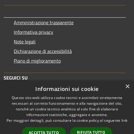
Amministrazione trasparente
Informativa privacy
Note legali
Dichiarazione di accessibilità
Piano di miglioramento
SEGUICI SU
×
Informazioni sui cookie
Questo sito web utilizza cookie tecnici e assimilati strettamente
necessari al corretto funzionamento e alla navigazione del sito,
nonché un cookie tecnico analitico al solo fine di elaborare
informazioni statistiche, aggregate e anonime.
RSS
Copyright © 2026 • Comune di
Per maggiori dettagli, può consultare la cookie policy al seguente
link
Accessibilità
Brescia • Powered by
Privacy
Municipium
Accesso
•
RIFIUTA TUTTO
ACCETTA TUTTO