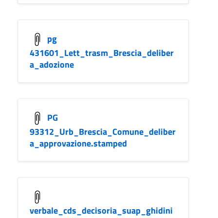
pg
431601_Lett_trasm_Brescia_deliber
a_adozione
PG
93312_Urb_Brescia_Comune_deliber
a_approvazione.stamped
verbale_cds_decisoria_suap_ghidini