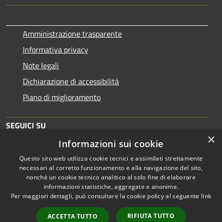
Amministrazione trasparente
Informativa privacy
Note legali
Dichiarazione di accessibilità
Piano di miglioramento
SEGUICI SU
×
Informazioni sui cookie
Questo sito web utilizza cookie tecnici e assimilati strettamente
necessari al corretto funzionamento e alla navigazione del sito,
nonché un cookie tecnico analitico al solo fine di elaborare
informazioni statistiche, aggregate e anonime.
RSS
Copyright © 2026 • Comune di
Per maggiori dettagli, può consultare la cookie policy al seguente
link
Accessibilità
Brescia • Powered by
Privacy
Municipium
Accesso
•
RIFIUTA TUTTO
ACCETTA TUTTO