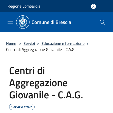
Salta al contenuto principale
Regione Lombardia
Comune di Brescia
Home
>
Servizi
>
Educazione e formazione
>
Centri di Aggregazione Giovanile - C.A.G.
Centri di
Aggregazione
Giovanile - C.A.G.
Servizio attivo