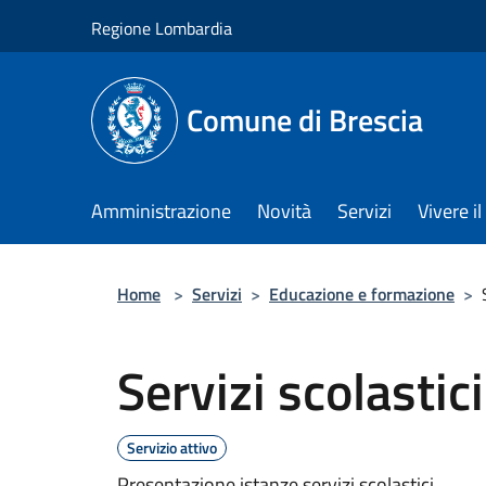
Salta al contenuto principale
Regione Lombardia
Comune di Brescia
Amministrazione
Novità
Servizi
Vivere 
Home
>
Servizi
>
Educazione e formazione
>
Servizi scolastici
Servizio attivo
Presentazione istanze servizi scolastici