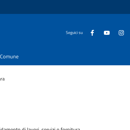
Seguici su
il Comune
ara
idamento di lavori, servizi o fornitura