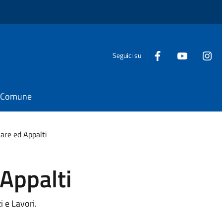
Seguici su
il Comune
Gare ed Appalti
 Appalti
i e Lavori.