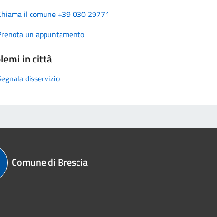
Chiama il comune +39 030 29771
Prenota un appuntamento
lemi in città
Segnala disservizio
Comune di Brescia