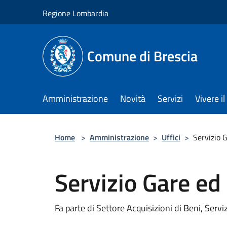
Salta al contenuto principale
Regione Lombardia
Comune di Brescia
Amministrazione
Novità
Servizi
Vivere 
Home
>
Amministrazione
>
Uffici
>
Servizio 
Servizio Gare ed
Fa parte di Settore Acquisizioni di Beni, Serviz