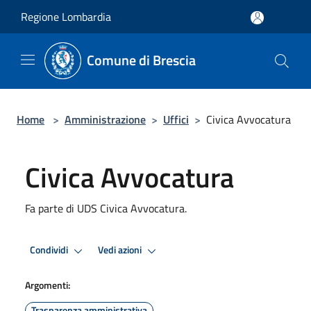
Salta al contenuto principale
Regione Lombardia
Comune di Brescia
Home
>
Amministrazione
>
Uffici
>
Civica Avvocatura
Civica Avvocatura
Fa parte di UDS Civica Avvocatura.
Condividi
Vedi azioni
Argomenti:
Trasparenza amministrativa