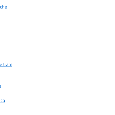
iche
 e tram
e
ico