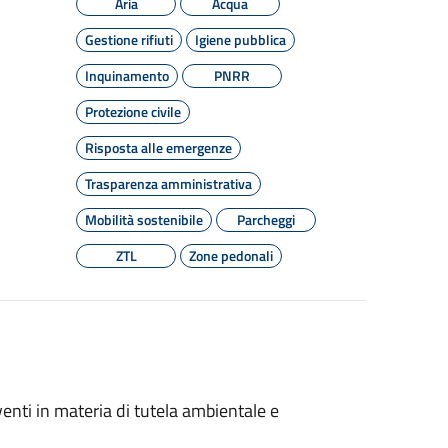
Aria
Acqua
Gestione rifiuti
Igiene pubblica
Inquinamento
PNRR
Protezione civile
Risposta alle emergenze
Trasparenza amministrativa
Mobilità sostenibile
Parcheggi
ZTL
Zone pedonali
enti in materia di tutela ambientale e