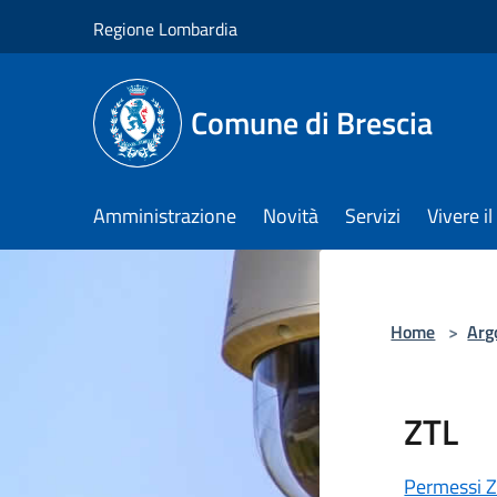
Salta al contenuto principale
Regione Lombardia
Comune di Brescia
Amministrazione
Novità
Servizi
Vivere 
Home
>
Arg
ZTL
Permessi 