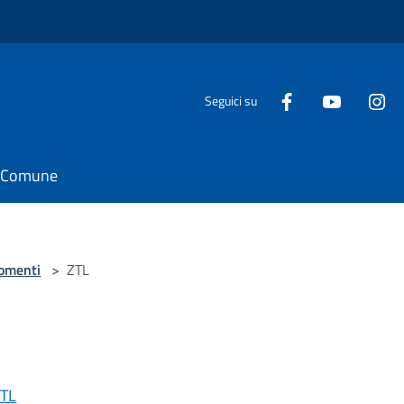
Seguici su
il Comune
omenti
>
ZTL
ZTL