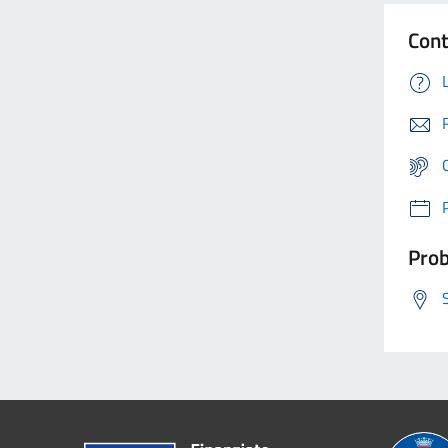
Cont
Prob