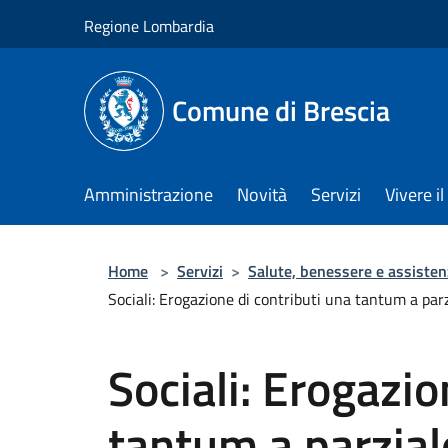
Salta al contenuto principale
Regione Lombardia
Comune di Brescia
Amministrazione
Novità
Servizi
Vivere 
Home
>
Servizi
>
Salute, benessere e assisten
Sociali: Erogazione di contributi una tantum a par
Sociali: Erogazio
tantum a parzial