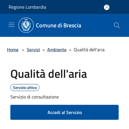
Salta al contenuto principale
Regione Lombardia
Comune di Brescia
Home
>
Servizi
>
Ambiente
>
Qualità dell'aria
Qualità dell'aria
Servizio attivo
Servizio di consultazione
Accedi al Servizio