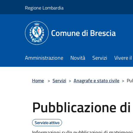
Salta al contenuto principale
Regione Lombardia
Comune di Brescia
Amministrazione
Novità
Servizi
Vivere 
Home
>
Servizi
>
Anagrafe e stato civile
>
Pu
Pubblicazione d
Servizio attivo
Informazioni sulle pubblicazioni di matrimon