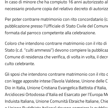
In caso di minore che ha compiuto 16 anni autorizzato al
necessario produrre copia del relativo decreto di autoriz
Per poter contrarre matrimonio con rito concordatario (ca
pubblicazione presso l’Ufficiale di Stato Civile del Com
formata dal parroco competente alla celebrazione.
Coloro che intendono contrarre matrimonio con il rito di un
Stato (c.d. “culti ammessi”) devono compiere la pubblicazio
Comune di residenza che verifica, di volta in volta, il dec
culto celebrante.
Gli sposi che intendono contrarre matrimonio con il rito di
con legge apposite intese (Tavola Valdese, Unione delle 
Dio in Italia, Unione Cristiana Evangelica Battista d’Itali
Arcidiocesi Ortodossa d’Italia ed Esarcato per l’Europa Me
Induista Italiana, Unione Comunità Ebraiche Italiane, Chie
e Unione Buddhista Italiana) devono compiere la pubblicazi