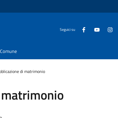
Seguici su
il Comune
bblicazione di matrimonio
i matrimonio
io