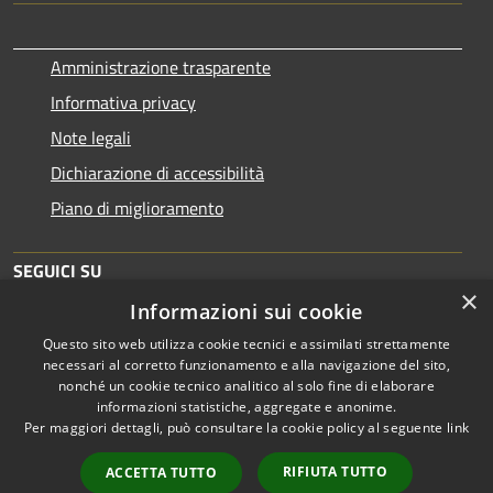
Amministrazione trasparente
Informativa privacy
Note legali
Dichiarazione di accessibilità
Piano di miglioramento
SEGUICI SU
×
Informazioni sui cookie
Questo sito web utilizza cookie tecnici e assimilati strettamente
necessari al corretto funzionamento e alla navigazione del sito,
nonché un cookie tecnico analitico al solo fine di elaborare
informazioni statistiche, aggregate e anonime.
RSS
Copyright © 2026 • Comune di
Per maggiori dettagli, può consultare la cookie policy al seguente
link
Accessibilità
Brescia • Powered by
Privacy
Municipium
Accesso
•
RIFIUTA TUTTO
ACCETTA TUTTO