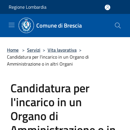
Salta al contenuto principale
Regione Lombardia
Comune di Brescia
Home
>
Servizi
>
Vita lavorativa
>
Candidatura per l'incarico in un Organo di
Amministrazione o in altri Organi
Candidatura per
l'incarico in un
Organo di
Amministrazione o in