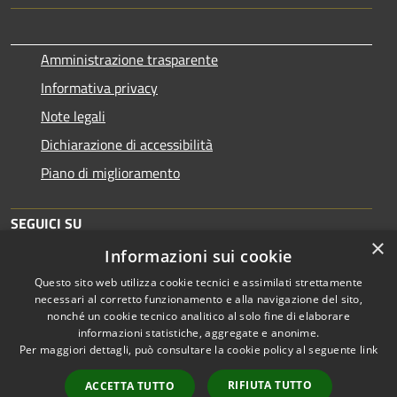
Amministrazione trasparente
Informativa privacy
Note legali
Dichiarazione di accessibilità
Piano di miglioramento
SEGUICI SU
×
Informazioni sui cookie
Questo sito web utilizza cookie tecnici e assimilati strettamente
necessari al corretto funzionamento e alla navigazione del sito,
nonché un cookie tecnico analitico al solo fine di elaborare
informazioni statistiche, aggregate e anonime.
RSS
Copyright © 2026 • Comune di
Per maggiori dettagli, può consultare la cookie policy al seguente
link
Accessibilità
Brescia • Powered by
Privacy
Municipium
Accesso
•
RIFIUTA TUTTO
ACCETTA TUTTO