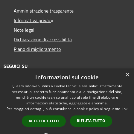
Amministrazione trasparente
Informativa privacy
Note legali
Dichiarazione di accessibilità
Piano di miglioramento
SEGUICI SU
×
Informazioni sui cookie
Questo sito web utilizza cookie tecnici e assimilati strettamente
necessari al corretto funzionamento e alla navigazione del sito,
nonché un cookie tecnico analitico al solo fine di elaborare
informazioni statistiche, aggregate e anonime.
RSS
Copyright © 2026 • Comune di
Per maggiori dettagli, può consultare la cookie policy al seguente
link
Accessibilità
Brescia • Powered by
Privacy
Municipium
Accesso
•
RIFIUTA TUTTO
ACCETTA TUTTO
Cookie
redazione