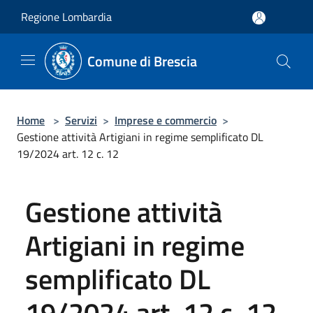
Salta al contenuto principale
Regione Lombardia
Comune di Brescia
Home
>
Servizi
>
Imprese e commercio
>
Gestione attività Artigiani in regime semplificato DL
19/2024 art. 12 c. 12
Gestione attività
Artigiani in regime
semplificato DL
19/2024 art. 12 c. 12