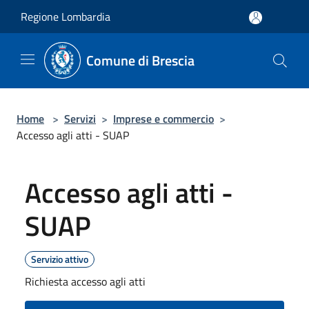
Salta al contenuto principale
Regione Lombardia
Comune di Brescia
Home
>
Servizi
>
Imprese e commercio
>
Accesso agli atti - SUAP
Accesso agli atti -
SUAP
Servizio attivo
Richiesta accesso agli atti