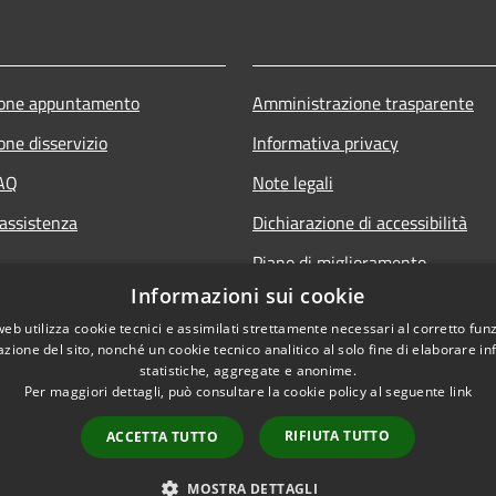
ione appuntamento
Amministrazione trasparente
one disservizio
Informativa privacy
FAQ
Note legali
 assistenza
Dichiarazione di accessibilità
Piano di miglioramento
Informazioni sui cookie
web utilizza cookie tecnici e assimilati strettamente necessari al corretto fu
azione del sito, nonché un cookie tecnico analitico al solo fine di elaborare i
statistiche, aggregate e anonime.
Per maggiori dettagli, può consultare la cookie policy al seguente
link
RIFIUTA TUTTO
ACCETTA TUTTO
l sito
Copyright © 2026 • Comune d
MOSTRA DETTAGLI