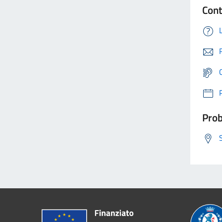
Cont
Prob