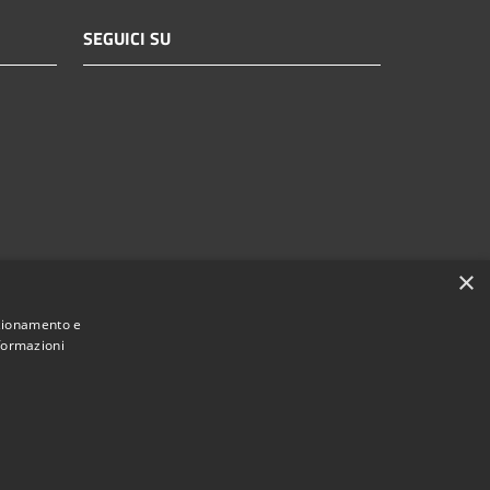
SEGUICI SU
×
nzionamento e
nformazioni
Municipium
Accesso redazione
i Brescia • Powered by
•