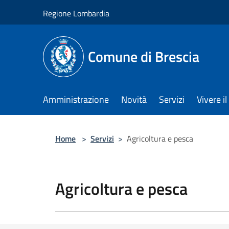
Salta al contenuto principale
Regione Lombardia
Comune di Brescia
Amministrazione
Novità
Servizi
Vivere 
Home
>
Servizi
>
Agricoltura e pesca
Agricoltura e pesca