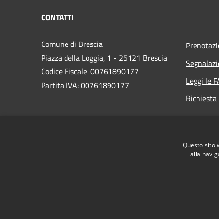
CONTATTI
Comune di Brescia
Prenotaz
Piazza della Loggia, 1 - 25121 Brescia
Segnalazi
Codice Fiscale: 00761890177
Leggi le 
Partita IVA: 00761890177
Richiesta
PEC:
protocollogenerale@pec.comune.brescia.it
Questo sito 
Centralino Unico: 030/29771
alla navig
RSS
Accessibilità
Privacy
Cookie
Mappa de