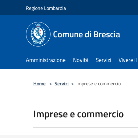
Salta al contenuto principale
Regione Lombardia
Comune di Brescia
Amministrazione
Novità
Servizi
Vivere 
Home
>
Servizi
>
Imprese e commercio
Imprese e commercio