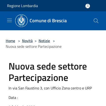
Salta al contenuto principale
Regione Lombardia
Comune di Brescia
Home
>
Novità
>
Notizie
>
Nuova sede settore Partecipazione
Nuova sede settore
Partecipazione
In via San Faustino 3, con Ufficio Zona centro e URP
Data :