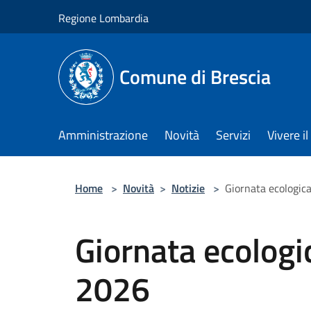
Salta al contenuto principale
Regione Lombardia
Comune di Brescia
Amministrazione
Novità
Servizi
Vivere 
Home
>
Novità
>
Notizie
>
Giornata ecologi
Giornata ecolog
2026