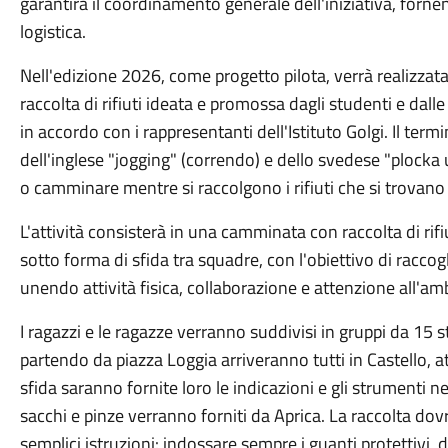
garantirà il coordinamento generale dell'iniziativa, forne
logistica.
Nell'edizione 2026, come progetto pilota, verrà realizzat
raccolta di rifiuti ideata e promossa dagli studenti e dall
in accordo con i rappresentanti dell'Istituto Golgi. Il te
dell'inglese "jogging" (correndo) e dello svedese "plocka u
o camminare mentre si raccolgono i rifiuti che si trovano s
L'attività consisterà in una camminata con raccolta di rifiu
sotto forma di sfida tra squadre, con l'obiettivo di raccogli
unendo attività fisica, collaborazione e attenzione all'am
I ragazzi e le ragazze verranno suddivisi in gruppi da 15
partendo da piazza Loggia arriveranno tutti in Castello, at
sfida saranno fornite loro le indicazioni e gli strumenti n
sacchi e pinze verranno forniti da Aprica. La raccolta do
semplici istruzioni: indossare sempre i guanti protettivi, dif