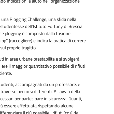
ndo indicazioni e aiuto nell'organizzazione
a una Plogging Challenge, una sfida nella
e studentesse dell'Istituto Fortuny di Brescia
rmine plogging è composto dalla fusione
pp" (raccogliere) e indica la pratica di correre
ul proprio tragitto.
ti in aree urbane prestabilite e si svolgerà
ere il maggior quantitativo possibile di rifiuti
biente.
 studenti, accompagnati da un professore, e
traverso percorsi differenti. All'avvio della
ecessari per partecipare in sicurezza. Guanti,
vrà essere effettuata rispettando alcune
ferenziare il più possibile i rifiuti (così da