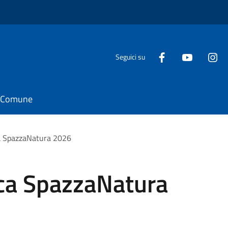
Seguici su
il Comune
ca SpazzaNatura 2026
ica SpazzaNatura