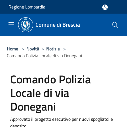
Salta al contenuto principale
Regione Lombardia
Comune di Brescia
Home
>
Novità
>
Notizie
>
Comando Polizia Locale di via Donegani
Comando Polizia
Locale di via
Donegani
Approvato il progetto esecutivo per nuovi spogliatoi e
deposito