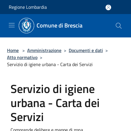
Salta al contenuto principale
Regione Lombardia
Comune di Brescia
Home
>
Amministrazione
>
Documenti e dati
>
Atto normativo
>
​​​​​​​​Servizio di igiene urbana - Carta dei Servizi
​​​​​​​​Servizio di igiene
urbana - Carta dei
Servizi
Comprende delibere e mappe di zona