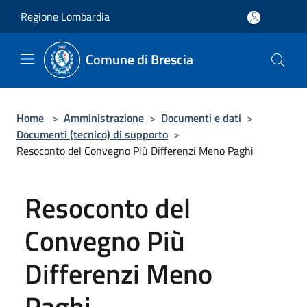
Salta al contenuto principale
Regione Lombardia
Comune di Brescia
Home
>
Amministrazione
>
Documenti e dati
>
Documenti (tecnico) di supporto
>
Resoconto del Convegno Più Differenzi Meno Paghi
Resoconto del
Convegno Più
Differenzi Meno
Paghi