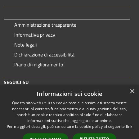
Amministrazione trasparente
Informativa privacy
Note legali
Dichiarazione di accessibilità
Piano di miglioramento
SEGUICI SU
×
Informazioni sui cookie
Questo sito web utilizza cookie tecnici e assimilati strettamente
necessari al corretto funzionamento e alla navigazione del sito,
nonché un cookie tecnico analitico al solo fine di elaborare
informazioni statistiche, aggregate e anonime.
RSS
Copyright © 2026 • Comune di
Per maggiori dettagli, può consultare la cookie policy al seguente
link
Accessibilità
Brescia • Powered by
Privacy
Municipium
Accesso
•
RIFIUTA TUTTO