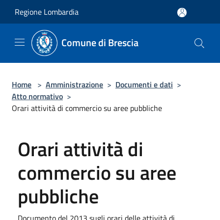
Salta al contenuto principale
Regione Lombardia
Comune di Brescia
Home
>
Amministrazione
>
Documenti e dati
>
Atto normativo
>
Orari attività di commercio su aree pubbliche
Orari attività di
commercio su aree
pubbliche
Documento del 2013 sugli orari delle attività di