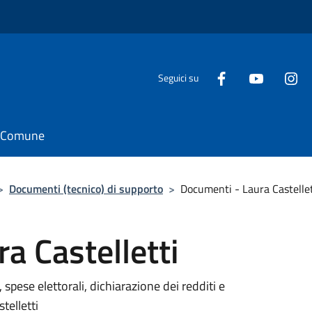
Seguici su
il Comune
>
Documenti (tecnico) di supporto
>
Documenti - Laura Castellet
a Castelletti
 spese elettorali, dichiarazione dei redditi e
telletti