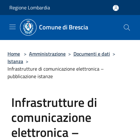
Salta al contenuto principale
Regione Lombardia
Comune di Brescia
Home
>
Amministrazione
>
Documenti e dati
>
Istanza
>
Infrastrutture di comunicazione elettronica –
pubblicazione istanze
Infrastrutture di
comunicazione
elettronica –