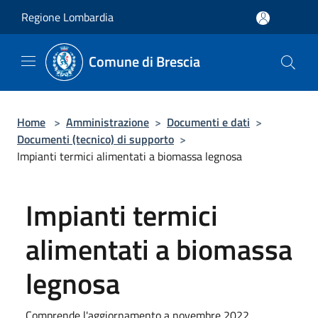
Salta al contenuto principale
Regione Lombardia
Comune di Brescia
Home
>
Amministrazione
>
Documenti e dati
>
Documenti (tecnico) di supporto
>
Impianti termici alimentati a biomassa legnosa
Impianti termici
alimentati a biomassa
legnosa
Comprende l'aggiornamento a novembre 2022