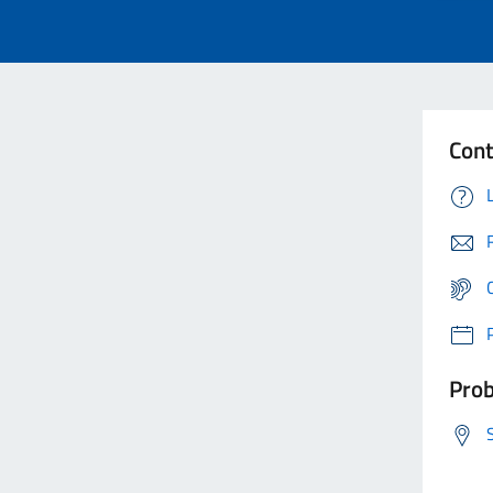
Cont
Prob