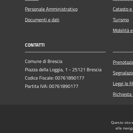
Personale Amministrativo
Catasto e
Documenti e dati
Turismo
Mobilità e
CONTATTI
Comune di Brescia
Prenotaz
Piazza della Loggia, 1 - 25121 Brescia
Segnalazi
Codice Fiscale: 00761890177
Leggi le 
Partita IVA: 00761890177
Richiesta
PEC:
protocollogenerale@pec.comune.brescia.it
Questo sito 
Centralino Unico: 030/29771
alla navig