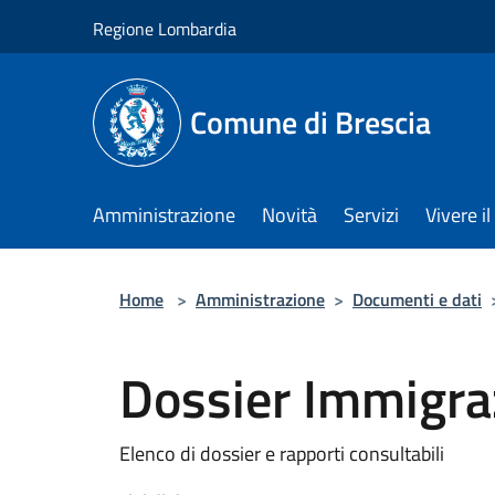
Salta al contenuto principale
Regione Lombardia
Comune di Brescia
Amministrazione
Novità
Servizi
Vivere 
Home
>
Amministrazione
>
Documenti e dati
Dossier Immigraz
Elenco di dossier e rapporti consultabili