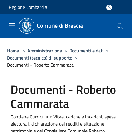
Salta al contenuto principale
Regione Lombardia
Comune di Brescia
Home
>
Amministrazione
>
Documenti e dati
>
Documenti (tecnico) di supporto
>
Documenti - Roberto Cammarata
Documenti - Roberto
Cammarata
Contiene Curriculum Vitae, cariche e incarichi, spese
elettorali, dichiarazione dei redditi e situazione
patrimoniale del Consigliere Comunale Roberto