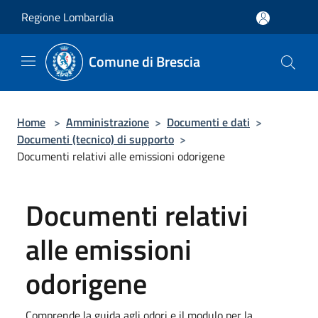
Salta al contenuto principale
Regione Lombardia
Comune di Brescia
Home
>
Amministrazione
>
Documenti e dati
>
Documenti (tecnico) di supporto
>
Documenti relativi alle emissioni odorigene
Documenti relativi
alle emissioni
odorigene
Comprende la guida agli odori e il modulo per la