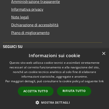
Amministrazione trasparente
Informativa privacy
Note legali
Dichiarazione di accessibilità
Piano di miglioramento
SEGUICI SU
×
Informazioni sui cookie
Questo sito web utilizza cookie tecnici e assimilati strettamente
necessari al corretto funzionamento e alla navigazione del sito,
nonché un cookie tecnico analitico al solo fine di elaborare
informazioni statistiche, aggregate e anonime.
RSS
Copyright © 2026 • Comune di
Per maggiori dettagli, può consultare la cookie policy al seguente
link
Accessibilità
Brescia • Powered by
Privacy
Municipium
Accesso
•
RIFIUTA TUTTO
ACCETTA TUTTO
Cookie
redazione
Mappa del sito
MOSTRA DETTAGLI