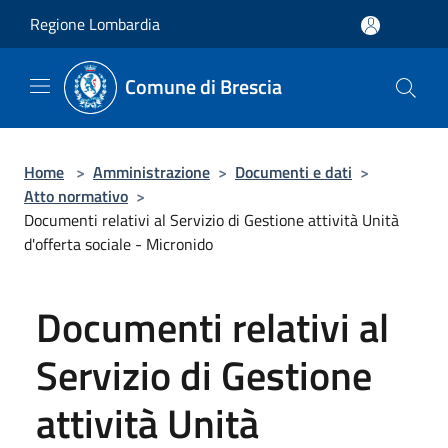
Salta al contenuto principale
Regione Lombardia
Comune di Brescia
Home
>
Amministrazione
>
Documenti e dati
>
Atto normativo
>
Documenti relativi al Servizio di Gestione attività Unità
d'offerta sociale - Micro​ni​do​
Documenti relativi al
Servizio di Gestione
attività Unità