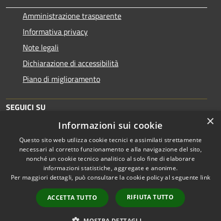
Amministrazione trasparente
Informativa privacy
Note legali
Dichiarazione di accessibilità
Piano di miglioramento
SEGUICI SU
×
Informazioni sui cookie
Questo sito web utilizza cookie tecnici e assimilati strettamente
necessari al corretto funzionamento e alla navigazione del sito,
nonché un cookie tecnico analitico al solo fine di elaborare
informazioni statistiche, aggregate e anonime.
RSS
Copyright © 2026 • Comune di
Per maggiori dettagli, può consultare la cookie policy al seguente
link
Accessibilità
Brescia • Powered by
Privacy
Municipium
Accesso
•
RIFIUTA TUTTO
ACCETTA TUTTO
Cookie
redazione
Mappa del sito
MOSTRA DETTAGLI