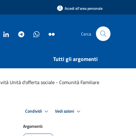
Accedi all'area personale
Cerca
Tutti gli argomenti
ità Unità d'offerta sociale - Comunità Fam​i​liare​​
Condividi
Vedi azioni
Argomenti: