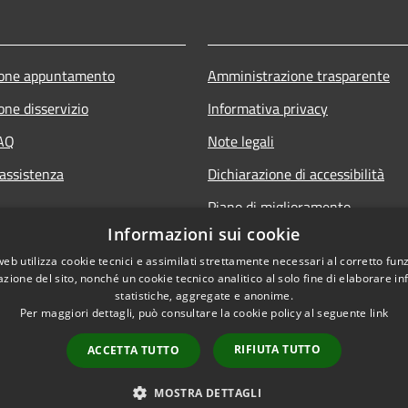
ione appuntamento
Amministrazione trasparente
one disservizio
Informativa privacy
FAQ
Note legali
 assistenza
Dichiarazione di accessibilità
Piano di miglioramento
Informazioni sui cookie
web utilizza cookie tecnici e assimilati strettamente necessari al corretto fu
azione del sito, nonché un cookie tecnico analitico al solo fine di elaborare i
statistiche, aggregate e anonime.
Per maggiori dettagli, può consultare la cookie policy al seguente
link
RIFIUTA TUTTO
ACCETTA TUTTO
l sito
Copyright © 2026 • Comune d
MOSTRA DETTAGLI