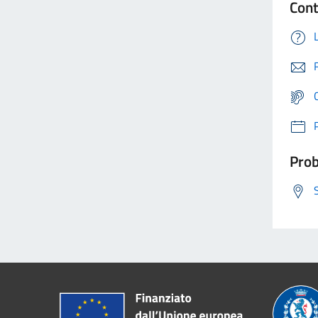
Cont
Prob