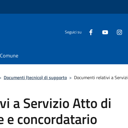
Seguici su
il Comune
>
Documenti (tecnico) di supporto
>
Documenti relativi a Servizi
i a Servizio Atto di
e e concordatario