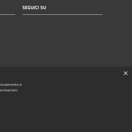
SEGUICI SU
×
nzionamento e
nformazioni
Municipium
Accesso redazione
i Brescia • Powered by
•