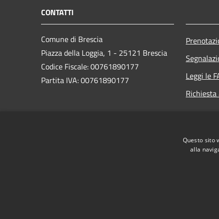
CONTATTI
Comune di Brescia
Prenotaz
Piazza della Loggia, 1 - 25121 Brescia
Segnalazi
Codice Fiscale: 00761890177
Leggi le 
Partita IVA: 00761890177
Richiesta
PEC:
protocollogenerale@pec.comune.brescia.it
Questo sito 
Centralino Unico: 030/29771
alla navig
RSS
Accessibilità
Privacy
Cookie
Mappa de