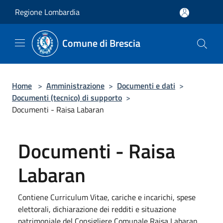
Salta al contenuto principale
Regione Lombardia
Comune di Brescia
Home
>
Amministrazione
>
Documenti e dati
>
Documenti (tecnico) di supporto
>
Documenti - Raisa Labaran
Documenti - Raisa
Labaran
Contiene Curriculum Vitae, cariche e incarichi, spese
elettorali, dichiarazione dei redditi e situazione
patrimoniale del Consigliere Comunale Raisa Labaran