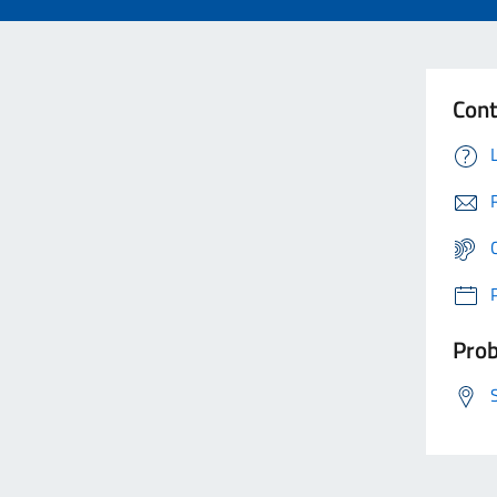
Cont
Prob