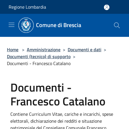
Salta al contenuto principale
Regione Lombardia
Comune di Brescia
Home
>
Amministrazione
>
Documenti e dati
>
Documenti (tecnico) di supporto
>
Documenti - Francesco Catalano
Documenti -
Francesco Catalano
Contiene Curriculum Vitae, cariche e incarichi, spese
elettorali, dichiarazione dei redditi e situazione
patrimoniale del Consigliere Comunale Francesco