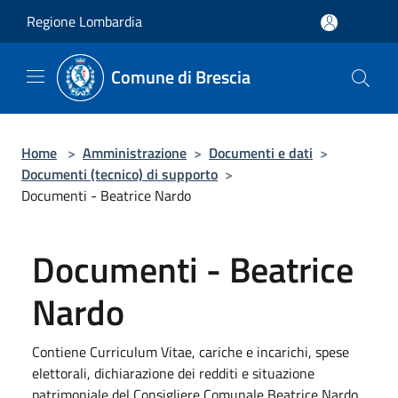
Salta al contenuto principale
Regione Lombardia
Comune di Brescia
Home
>
Amministrazione
>
Documenti e dati
>
Documenti (tecnico) di supporto
>
Documenti - Beatrice Nardo
Documenti - Beatrice
Nardo
Contiene Curriculum Vitae, cariche e incarichi, spese
elettorali, dichiarazione dei redditi e situazione
patrimoniale del Consigliere Comunale Beatrice Nardo