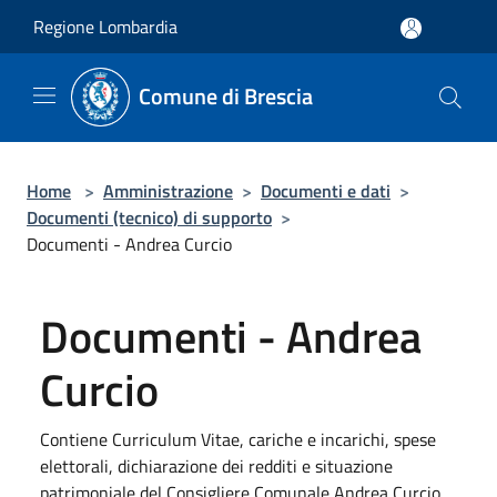
Salta al contenuto principale
Regione Lombardia
Comune di Brescia
Home
>
Amministrazione
>
Documenti e dati
>
Documenti (tecnico) di supporto
>
Documenti - Andrea Curcio
Documenti - Andrea
Curcio
Contiene Curriculum Vitae, cariche e incarichi, spese
elettorali, dichiarazione dei redditi e situazione
patrimoniale del Consigliere Comunale Andrea Curcio