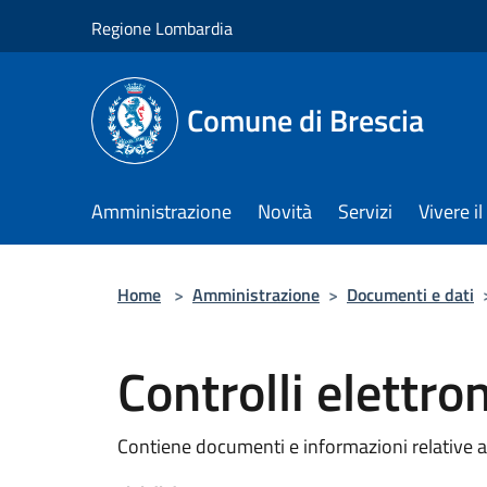
Salta al contenuto principale
Regione Lombardia
Comune di Brescia
Amministrazione
Novità
Servizi
Vivere 
Home
>
Amministrazione
>
Documenti e dati
Controlli elettron
Contiene documenti e informazioni relative al p