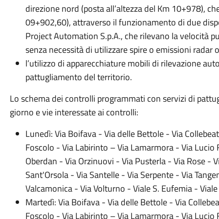
direzione nord (posta all’altezza del Km 10+978), che
09+902,60), attraverso il funzionamento di due disposit
Project Automation S.p.A., che rilevano la velocità p
senza necessità di utilizzare spire o emissioni radar o
l’utilizzo di apparecchiature mobili di rilevazione aut
pattugliamento del territorio.
Lo schema dei controlli programmati con servizi di pattu
giorno e vie interessate ai controlli:
​Lunedì: ​Via Boifava - Via delle Bettole - Via Collebea
Foscolo - Via Labirinto – Via Lamarmora - Via Lucio 
Oberdan - Via Orzinuovi - Via Pusterla - Via Rose - 
Sant'Orsola - Via Santelle - Via Serpente - Via Tangenz
Valcamonica - Via Volturno - Viale S. Eufemia - Vial
​Martedì: ​Via Boifava - Via delle Bettole - Via Collebe
Foscolo - Via Labirinto – Via Lamarmora - Via Lucio 