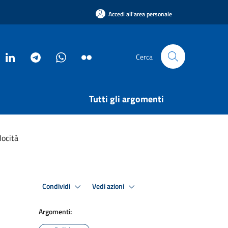
Accedi all'area personale
Cerca
Tutti gli argomenti
locità
Condividi
Vedi azioni
Argomenti: